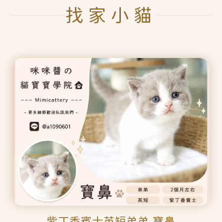
找家小貓
紫丁香賓士英短弟弟 寶鼻