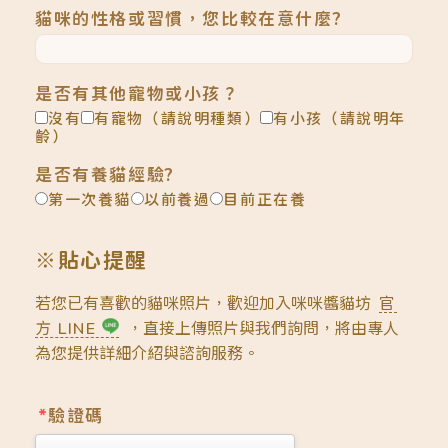
貓咪的性格或習慣，您比較在意什麼?
是否有其他寵物或小孩？
沒有
有寵物（請說明種類）
有小孩（請說明年
齡）
是否有養貓經驗?
第一次養貓
以前養過
目前正在養
※貼心提醒
若您已有喜歡的貓咪照片，歡迎加入咪咪醬貓坊
官
方 LINE
，直接上傳照片與我們詢問，將由專人
為您提供詳細介紹與諮詢服務。
*
驗證碼