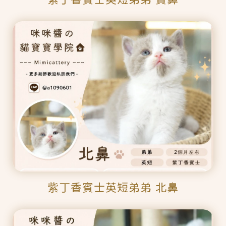
紫丁香賓士英短弟弟 北鼻