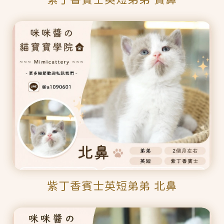
紫丁香賓士英短弟弟 北鼻