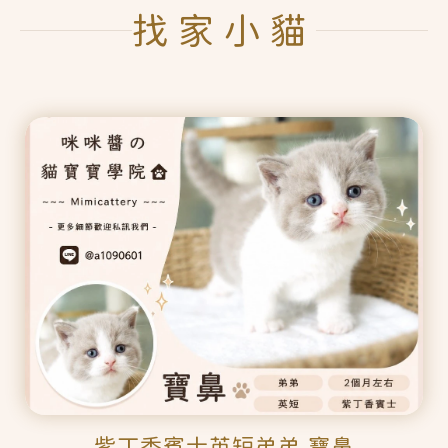
找家小貓
紫丁香賓士英短弟弟 寶鼻