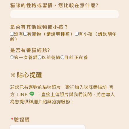
貓咪的性格或習慣，您比較在意什麼?
是否有其他寵物或小孩？
沒有
有寵物（請說明種類）
有小孩（請說明年
齡）
是否有養貓經驗?
第一次養貓
以前養過
目前正在養
※貼心提醒
若您已有喜歡的貓咪照片，歡迎加入咪咪醬貓坊
官
方 LINE
，直接上傳照片與我們詢問，將由專人
為您提供詳細介紹與諮詢服務。
*
驗證碼