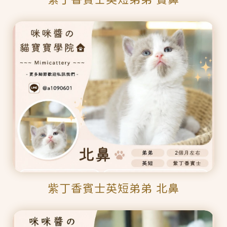
紫丁香賓士英短弟弟 北鼻