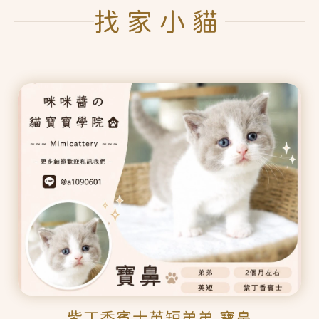
找家小貓
紫丁香賓士英短弟弟 寶鼻