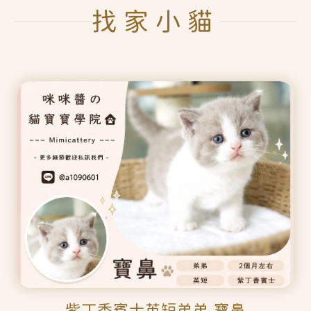
找家小貓
紫丁香賓士英短弟弟 寶鼻