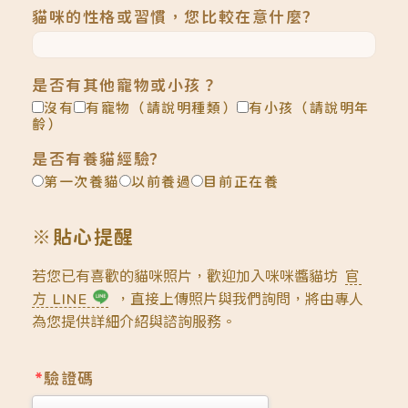
貓咪的性格或習慣，您比較在意什麼?
是否有其他寵物或小孩？
沒有
有寵物（請說明種類）
有小孩（請說明年
齡）
是否有養貓經驗?
第一次養貓
以前養過
目前正在養
※貼心提醒
若您已有喜歡的貓咪照片，歡迎加入咪咪醬貓坊
官
方 LINE
，直接上傳照片與我們詢問，將由專人
為您提供詳細介紹與諮詢服務。
*
驗證碼