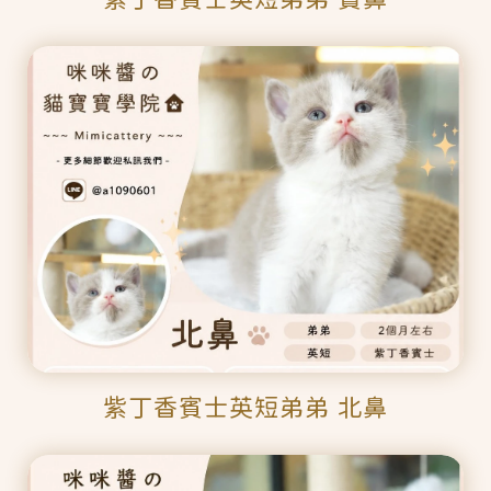
紫丁香賓士英短弟弟 北鼻