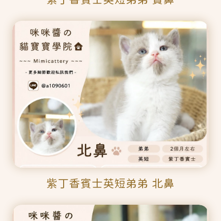
紫丁香賓士英短弟弟 北鼻