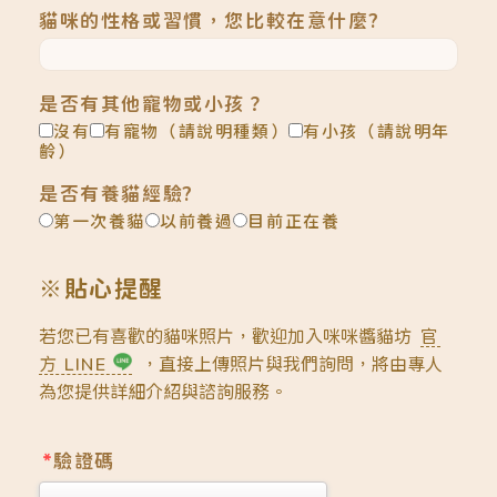
貓咪的性格或習慣，您比較在意什麼?
是否有其他寵物或小孩？
沒有
有寵物（請說明種類）
有小孩（請說明年
齡）
是否有養貓經驗?
第一次養貓
以前養過
目前正在養
※貼心提醒
若您已有喜歡的貓咪照片，歡迎加入咪咪醬貓坊
官
方 LINE
，直接上傳照片與我們詢問，將由專人
為您提供詳細介紹與諮詢服務。
*
驗證碼