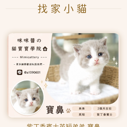
找家小貓
紫丁香賓士英短弟弟 寶鼻